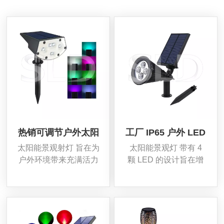
灯、太阳能地灯、太阳能灯串、太阳能火焰灯、太阳
能草坪灯等。
热销可调节户外太阳
工厂 IP65 户外 LED
能聚光灯 RGB Led
太阳能灯二合一景观
太阳能景观射灯 旨在为
太阳能景观灯 带有 4
灯适用于花园草坪和
草坪灯
户外环境带来充满活力
颗 LED 的设计旨在增
庭院
的照明。我们的 太阳能
强花园、草坪或道路的
草坪射灯 多种颜色选择
美丽。无需接线或电气
将增强您的花园和庭院
知识，这些 户外LED太
的美丽。
阳能灯 可以安装在你想
要的位置。