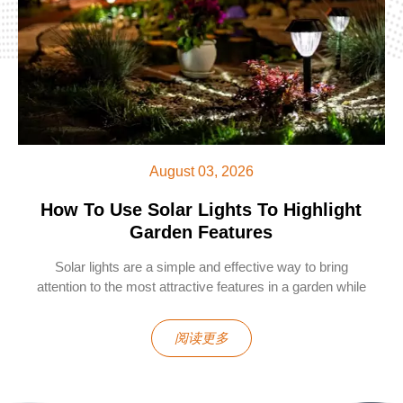
August 03, 2026
How To Use Solar Lights To Highlight
Garden Features
Solar lights are a simple and effective way to bring
attention to the most attractive features in a garden while
creating a warm atmosphere after sunset. Instead of
using lighting only for visibility, many homeowners use
阅读更多
solar lighting to highlight trees, pathways, water features,
sculptures, and architectural details. With the right
placement and brightness, solar lights can enhance the