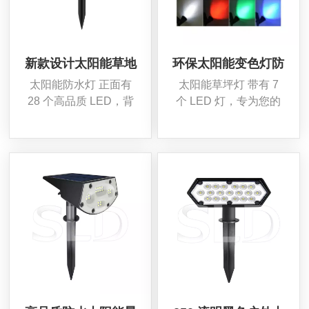
新款设计太阳能草地
环保太阳能变色灯防
无线灯 IP65 防水太
水太阳能草坪灯
太阳能防水灯 正面有
太阳能草坪灯 带有 7
阳能景观照明带 32
28 个高品质 LED，背
个 LED 灯，专为您的
个 LED
面有 4 个附加 LED，
草坪、花园、小路或任
确保最佳亮度和全覆
何户外区域而设计，这
盖。这 草地户外灯 由
款 太阳能射灯 结合了
耐候材料制成，可以承
环保太阳能和充满活力
受各种户外条件。
的变色 LED 的优点。