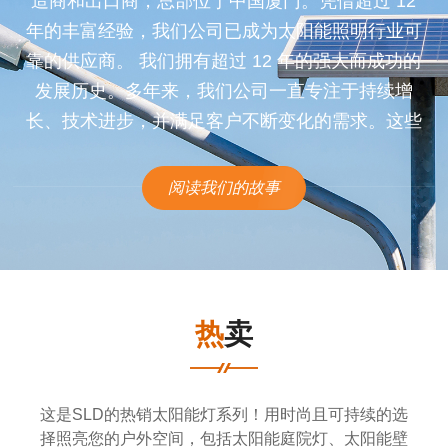
造商和出口商，总部位于中国厦门。凭借超过 12
年的丰富经验，我们公司已成为太阳能照明行业可
靠的供应商。 我们拥有超过 12 年的强大而成功的
发展历史。多年来，我们公司一直专注于持续增
长、技术进步，并满足客户不断变化的需求。这些
经验帮助我们公司深入了解市场并建立了强大的影
响力。
阅读我们的故事
热卖
这是SLD的热销太阳能灯系列！用时尚且可持续的选
择照亮您的户外空间，包括太阳能庭院灯、太阳能壁