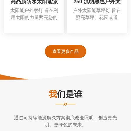
高品质防水太阳能景
250 流明黑色户外太
观射灯 LED 太阳能
阳能草坪灯花园防水
太阳能户外射灯 旨在利
户外太阳能草坪灯 旨在
草坪灯
灯
用太阳的力量照亮您的
照亮草坪、花园或道
花园，而不产生巨额电
路。这些 太阳能灯 利
费。这些 太阳能草坪射
用太阳的力量提供可持
灯 可以保持照明时间更
续的照明，增强草坪的
长、更亮、更耐用。
氛围。
查看更多产品
我们是谁
通过可持续能源解决方案彻底改变照明，创造更光
明、更绿色的未来。