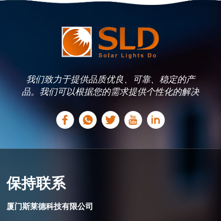
character of a garden without requiring complicated
installation or additional electricity costs. Choose the
Right Features to Highlight The first step is deciding
which parts of the garden deserve attention at night.
When appropriately lit, large trees, flower gardens, stone
walkways, fountains, and ornamental components can all
become focal points. Because solar landscape lights may
be installed in many locations without requiring
我们致力于提供品质优良、可靠、稳定的产
subterranean wiring, they are frequently employed in
品。我们可以根据您的需求提供个性化的解决
these areas. The goal is to create a balanced lighting
方案。
effect and naturally draw attention to key garden features
instead of simply illuminating the entire outdoor area.
Focus on Placement and Lighting Direction Just as
crucial as the kind of light chosen is the light's location.
Stronger shadows and textures can be produced by
placing a light closer to a feature, while a softer glow can
be produced by placing it farther away. For example,
保持联系
uplighting a tree can emphasize its shape, while placing
lights along a garden path can improve both appearance
厦门斯莱德科技有限公司
and safety. Outdoor LED solar lights work best when the
solar panel receives enough daylight and the light