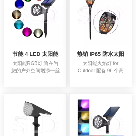
节能 4 LED 太阳能
热销 IP65 防水太阳
庭院照明变色花园太
能手电筒带闪烁火焰
太阳能RGB灯 旨在为
太阳能火焰灯 for
阳能草地射灯
96 LED 景观装饰灯
您的户外空间增添一丝
Outdoor 配备 96 个高
光彩和魅力。凭借四个
品质 LED 灯，是一款
高品质 LED 灯，这款
集美观、功能性和可持
太阳能草坪灯 提供令人
续性于一体的户外照明
惊叹的变色效果，为您
解决方案。这 景观装饰
的花园、小路或后院带
太阳能火焰灯 产生极其
来生机。
逼真的火焰效果，为任
何环境增添氛围和温
暖。